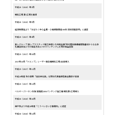
平成28（2016）年3月
明石工場 第3工場を取得
平成28（2016）年5月
経済産業省より「はばたく中小企業・小規模事業者300社 技術技能部門」に選定
平成29（2017）年4月
東レグループ/東レプラスチック精工㈱様との共同出願｢熱可塑炭素繊維樹脂基材からなる多
孔構造体及びその製造方法(CFRTPパンチング)｣を特許製品登録
平成29（2017）年10月
2017年10月「トルンプ」レーザー複合機明石工場2台目導入
平成29（2017）年11月
平成29年度 秋の叙勲「旭日単光章」を弊社代表取締役奥谷勝彦が受章
平成29（2017）年12月
ベルギー/スーネン社製 高精度200tパンチング加工機 明石第3工場導入
平成30（2018）年10月
神戸市より平成30年度「こうべいきいき事業所」に認定
平成30（2018）年12月