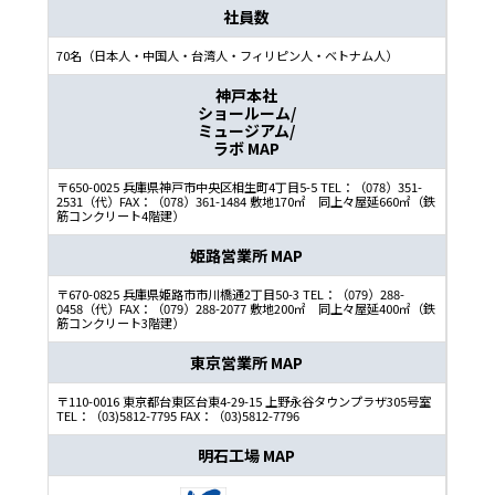
社員数
70名（日本人・中国人・台湾人・フィリピン人・ベトナム人）
神戸本社
ショールーム/
ミュージアム
/
ラボ
MAP
〒650-0025 兵庫県神戸市中央区相生町4丁目5-5 TEL：（078）351-
2531（代）FAX：（078）361-1484 敷地170㎡ 同上々屋延660㎡（鉄
筋コンクリート4階建）
姫路営業所
MAP
〒670-0825 兵庫県姫路市市川橋通2丁目50-3 TEL：（079）288-
0458（代）FAX：（079）288-2077 敷地200㎡ 同上々屋延400㎡（鉄
筋コンクリート3階建）
東京営業所
MAP
〒110-0016 東京都台東区台東4-29-15 上野永谷タウンプラザ305号室
TEL：（03)5812-7795 FAX：（03)5812-7796
明石工場
MAP