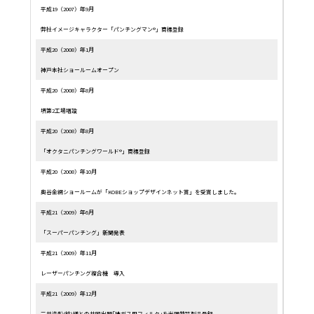
平成19（2007）年9月
弊社イメージキャラクター「パンチングマン®」商標登録
平成20（2008）年1月
神戸本社ショールームオープン
平成20（2008）年8月
堺第2工場増設
平成20（2008）年8月
「オクタニパンチングワールド®」商標登録
平成20（2008）年10月
奥谷金網ショールームが「KOBEショップデザインネット賞」を受賞しました。
平成21（2009）年6月
「スーパーパンチング」新聞発表
平成21（2009）年11月
レーザーパンチング複合機 導入
平成21（2009）年12月
三井造船(株)様との共同出願｢排ガス用フィルタ｣を米国特許製品登録