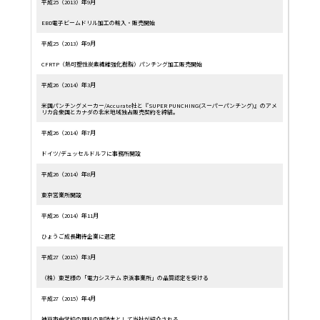
平成25（2013）年9月
EBD電子ビームドリル加工の輸入・販売開始
平成25（2013）年9月
CFRTP（熱可塑性炭素繊維強化樹脂）パンチング加工販売開始
平成26（2014）年3月
米国パンチングメーカー/
Accurate社
と『SUPER PUNCHING(スーパーパンチング)』のアメ
リカ合衆国とカナダの北米地域独占販売契約を締結。
平成26（2014）年7月
ドイツ/デュッセルドルフに事務所開設
平成26（2014）年8月
東京営業所開設
平成26（2014）年11月
ひょうご成長期待企業に選定
平成27（2015）年3月
（株）東芝様の「電力システム 京浜事業所」の品質認定を受ける
平成27（2015）年4月
神戸市中学校の理科の副読本として当社が紹介される