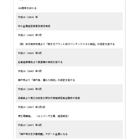
100周年を迎える
平成16（2004）年
中小企業経営革新支援法承認
平成17（2005）年7月
（株）日立製作所様より「原子力プラント向けパンチングメタル製造」の認定を受ける
平成17（2005）年9月
近畿経産業局より新連携の承認を受ける
平成18（2006）年3月
神戸市より「神戸発、優れた技術」の認定を受ける
平成18（2006）年5月
兵庫県より商工功労賞を弊社代表取締役奥谷勝彦が受賞
平成19（2007）年1月1日
堺工場開設。 （ユニパンチ工業、経営統合）
平成19（2007）年4月
「神戸市立王子動物園」サポート企業になる