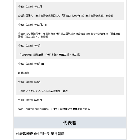
令和6（2024）年11月
公益財団法人 岩谷直治記念財団より「第51回（2024年度）岩谷直治記念賞」を受賞
令和6（2024）年12月24日
兵庫県より弊社代表 奥谷智彦が神戸鉄工団地協同組合理事の肩書で“令和6年度「兵庫県自
治賞（商工功労）」を受賞
令和7（2025）年4月
「ISO14001」認証取得 （神戸本社・明石工場・堺工場）
令和7（2025）年5月5日
創業130年
令和7（2025）年7月
「OKSマイクロナノバブル部品洗浄機」発表
令和7（2025）年12月
2025「SUPER PUNCHING」（ロゴ）が韓国にて商標登録される
代表者
代表取締役 6代目社長 奥谷智彦