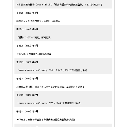
日本貿易振興機構（ジェトロ）より「輸出有望案件発掘支援企業」として採択される
平成25（2013）年2月
精密パンチング用門型プレス200t・60t導入
平成25（2013）年3月
「樹脂パンチング開発」新聞発表
平成25（2013）年6月
アメリカ/シカゴ郊外に事務所開設
平成25（2013）年6月
「SUPER PUNCHING™ LOGO」がオーストラリアにて商標登録される
平成25（2013）年6月
川崎重工業（株）様の「ガスタービン向け製品」品質認定を受ける
平成25（2013）年7月
「SUPER PUNCHING™ LOGO」がアメリカにて商標登録される
平成25（2013）年8月
神戸市より産業功労者賞を弊社代表取締役奥谷勝彦が受賞