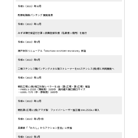
令和3（2021）年10月
耐摩耗鋼板パンチング 開発発表
令和3（2021）年11月
みずほ銀行保証付き第 1 回無担保社債（私募債 1 億円）を発行
令和4（2022）年5月
神戸本社リニューアル「OKUTANI HISTORY MUSEUM」併設
令和4（2022）年6月
二相ステンレス鋼パンチングメタル製ストレーナーをNSステンレス(株)様と共同開発へ
令和4（2022）年12月
明石工場に(株)理工社製レベラーを2台（第1工場・第3工場）増設
・PR80LS-15320（薄板用）3100巾 国内最大開口間口サイズ
・G160L-7170（中・厚板用）1600巾
令和4（2022）年12月
明石第2工場に(株)アマダ製 ファイバーレーザー加工機 EML2515AJ 導入
令和5（2023）年1月7日
兵庫県『「わたし」からアクション宣言』に参加
令和5（2023）年2月