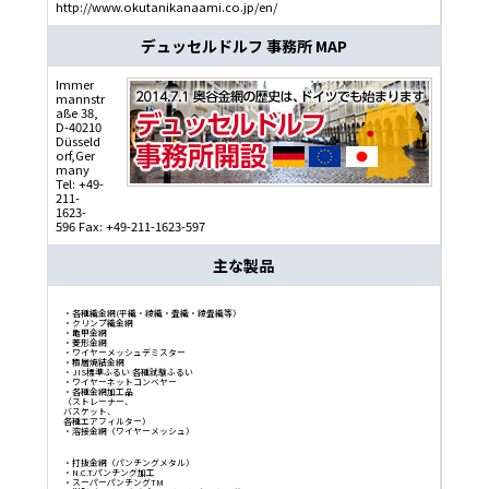
http://www.okutanikanaami.co.jp/en/
デュッセルドルフ 事務所
MAP
Immer
mannstr
aße 38,
D-40210
Düsseld
orf,Ger
many
Tel: +49-
211-
1623-
596 Fax: +49-211-1623-597
主な製品
・
各種織金網
(
平織
・
綾織
・
畳織
・
綾畳織
等）
・
クリンプ織金網
・
亀甲金網
・
菱形金網
・
ワイヤーメッシュデミスター
・
積層焼結金網
・
JIS標準ふるい
各種試験ふるい
・
ワイヤーネットコンベヤー
・
各種金網加工品
（ストレーナー、
バスケット、
各種エアフィルター）
・
溶接金網（ワイヤーメッシュ）
・
打抜金網（パンチングメタル）
・N.C.T.パンチング加工
・
スーパーパンチングTM