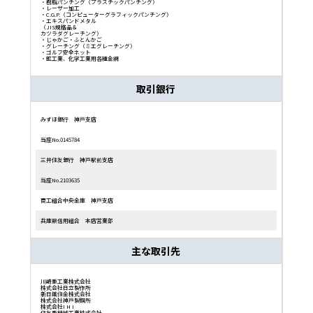
・
樹脂パンチング（プラスチックパンチング）
・
レーザー加工
・
C.G.P.（コンピューターグラフィックパンチング）
・
エキスパンドメタル
（JIS規格品＆
カツラダグレーチング）
・
じゃかご・ふとんかご
・
グレーチング（ミエグレーチング）
・ゴルフ安全ネット
・鉱工業、化学工業用各種金網
取引銀行
みずほ銀行 神戸支店
当座No.0145784
三井住友銀行 神戸駅前支店
当座No.2103635
商工組合中央金庫 神戸支店
兵庫県信用組合 本店営業部
主な取引先
川崎重工業株式会社
株式会社日立製作所
新日鐵住金株式会社
株式会社神戸製鋼所
株式会社I H I
住友重機械工業株式会社