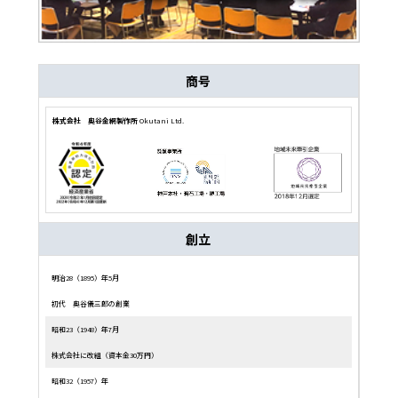
商号
株式会社 奥谷金網製作所
Okutani Ltd.
創立
明治28（1895）年5月
初代 奥谷儀三郎の創業
昭和23（1948）年7月
株式会社に改組（資本金30万円）
昭和32（1957）年