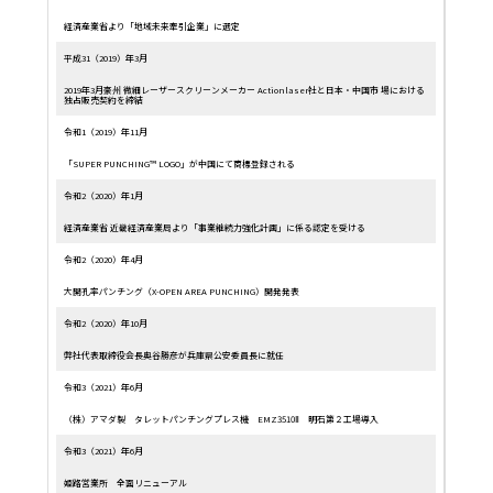
経済産業省より「地域未来牽引企業」に選定
平成31（2019）年3月
2019年3月豪州 微細レーザースクリーンメーカー Actionlaser社と日本・中国市 場における
独占販売契約を締結
令和1（2019）年11月
「SUPER PUNCHING™ LOGO」が中国にて商標登録される
令和2（2020）年1月
経済産業省 近畿経済産業局より「事業継続力強化計画」に係る認定を受ける
令和2（2020）年4月
大開孔率パンチング（X-OPEN AREA PUNCHING）開発発表
令和2（2020）年10月
弊社代表取締役会長奥谷勝彦が兵庫県公安委員長に就任
令和3（2021）年6月
（株）アマダ製 タレットパンチングプレス機 EMZ3510Ⅱ 明石第２工場導入
令和3（2021）年6月
姫路営業所 全面リニューアル