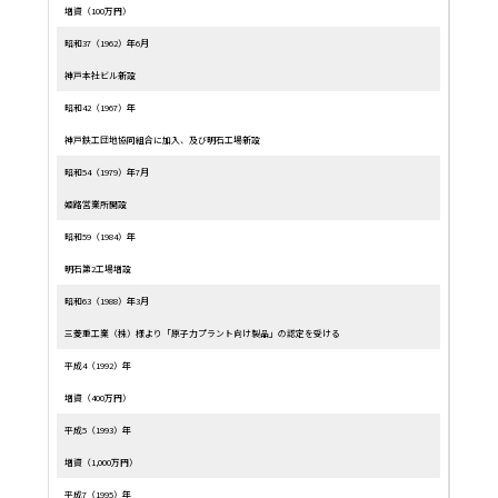
増資（100万円）
昭和37（1962）年6月
神戸本社ビル新設
昭和42（1967）年
神戸鉄工団地協同組合に加入、及び明石工場新設
昭和54（1979）年7月
姫路営業所開設
昭和59（1984）年
明石第2工場増設
昭和63（1988）年3月
三菱重工業（株）様より「原子力プラント向け製品」の認定を受ける
平成4（1992）年
増資（400万円）
平成5（1993）年
増資（1,000万円）
平成7（1995）年