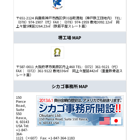
〒651-2124 兵庫県神戸市西区伊川谷町潤和（神戸鉄工団地内） TEL:
（078）974-1907（代）FAX：（078）974-1959 敷地3092.12㎡ 同
上々屋5棟延3264.23㎡（鉄筋平屋スレート葺）
堺工場
MAP
〒587-0011 大阪府堺市美原区丹上460 TEL:（072）361-9121（代）
FAX：（072）361-9122 敷地336㎡ 同上々屋延442㎡（重量鉄骨造ス
レート葺）
シカゴ事務所
MAP
150
Pierce
Road,
Suite
550
Itasca,
IL 60143
USA Tel:
+1-847-
364-
1121（×607） Fax: +1-847-364-1183