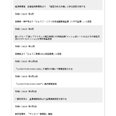
経済産業省 近畿経済産業局より 「経営力向上計画」に係る認定を受ける
令和5（2023）年3月
兵庫県・神戸市より「ひょうご・こうべ女性活躍推進企業（ミモザ企業）」に認定
令和5（2023）年8月
東レグループ/東レプラスチック精工㈱様との共同出願｢メッシュ状シートおよびその製造方
法(CFRTP EXメッシュ)｣を特許製品登録
令和5（2023）年12月
兵庫県より「ひょうご産業SDGs認証事業」に認定
令和5（2023）年12月5日
「LASER PUNCHING LOGO」が海外9カ国にて商標登録される
令和6（2024）年3月13日
「LASER PUNCHING LOGO™」国内商標登録
令和6（2024）年5月1日
一般社団法人 企業価値協会より企業価値認定を受ける
令和6（2024）年7月1日
東京営業所 「サニタリー事業部」開設