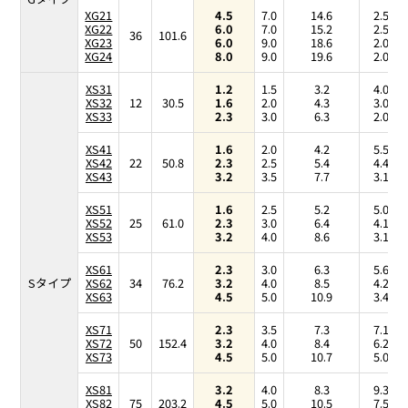
XG21
4.5
7.0
14.6
2.57
XG22
6.0
7.0
15.2
2.57
36
101.6
XG23
6.0
9.0
18.6
2.00
XG24
8.0
9.0
19.6
2.00
XS31
1.2
1.5
3.2
4.00
XS32
12
30.5
1.6
2.0
4.3
3.00
XS33
2.3
3.0
6.3
2.00
XS41
1.6
2.0
4.2
5.50
XS42
22
50.8
2.3
2.5
5.4
4.40
XS43
3.2
3.5
7.7
3.14
XS51
1.6
2.5
5.2
5.00
XS52
25
61.0
2.3
3.0
6.4
4.17
XS53
3.2
4.0
8.6
3.12
XS61
2.3
3.0
6.3
5.67
Sタイプ
XS62
34
76.2
3.2
4.0
8.5
4.25
XS63
4.5
5.0
10.9
3.40
XS71
2.3
3.5
7.3
7.14
XS72
50
152.4
3.2
4.0
8.4
6.25
XS73
4.5
5.0
10.7
5.00
XS81
3.2
4.0
8.3
9.38
XS82
75
203.2
4.5
5.0
10.5
7.50