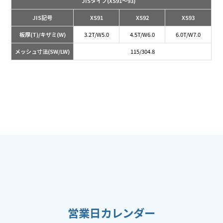
JISタイプ
(XS91～93)
JIS記号
XS91
XS92
XS93
板厚(T)/キザミ(W)
3.2T/W5.0
4.5T/W6.0
6.0T/W7.0
メッシュ寸法(SW/LW)
115/304.8
営業日カレンダー