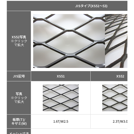
JISタイプ
(XS51～53)
XS52写真
※クリック
で拡大
JIS記号
XS51
XS52
写真
※クリック
で拡大
板厚(T)/
1.6T/W2.5
2.3T/W3.0
キザミ(W)
メッシュ寸法