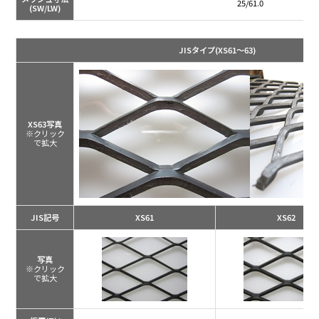
25/61.0
(SW/LW)
JISタイプ
(XS61～63)
XS63写真
※クリック
で拡大
JIS記号
XS61
XS62
写真
※クリック
で拡大