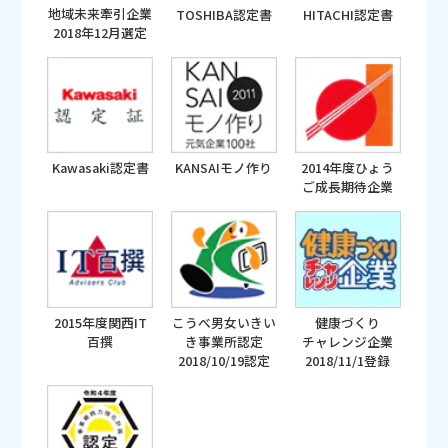
地域未来牽引企業
TOSHIBA認定書
HITACHI認定書
2018年12月選定
Kawasaki認定書
KANSAIモノ作り
2014年度ひょう
ご成長期待企業
2015年度関西IT
こうべ男女いきい
健康づくり
百撰
き事業所認定
チャレンジ企業
2018/10/19認定
2018/11/1登録