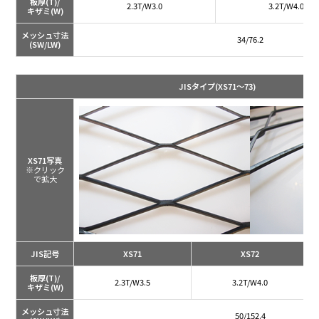
板厚(T)/
2.3T/W3.0
3.2T/W4.0
キザミ(W)
メッシュ寸法
34/76.2
(SW/LW)
JISタイプ
(XS71～73)
XS71写真
※クリック
で拡大
JIS記号
XS71
XS72
板厚(T)/
2.3T/W3.5
3.2T/W4.0
キザミ(W)
メッシュ寸法
50/152.4