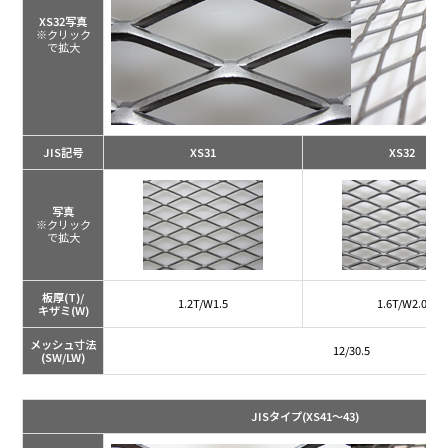
XS32写真
※クリック
で拡大
JIS記号
XS31
XS32
写真
※クリック
で拡大
板厚(T)/
1.2T/W1.5
1.6T/W2.0
キザミ(W)
メッシュ寸法
12/30.5
(SW/LW)
JISタイプ
(XS41～43)