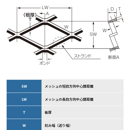
SW
メッシュの短目方向中心間距離
LW
メッシュの長目方向中心間距離
T
板厚
W
刻み幅（送り幅）