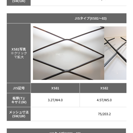
(SW/LW)
JISタイプ
(XS81～83)
XS81写真
※クリック
で拡大
JIS記号
XS81
XS82
板厚(T)/
3.2T/W4.0
4.5T/W5.0
キザミ(W)
メッシュ寸法
75/203.2
(SW/LW)