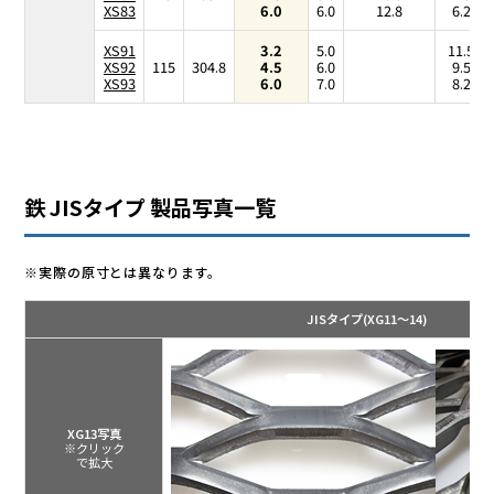
XS83
6.0
6.0
12.8
6.25
XS91
3.2
5.0
11.50
XS92
115
304.8
4.5
6.0
9.58
XS93
6.0
7.0
8.21
鉄 JISタイプ 製品写真一覧
※実際の原寸とは異なります。
JISタイプ(XG11～14)
XG13写真
※クリック
で拡大