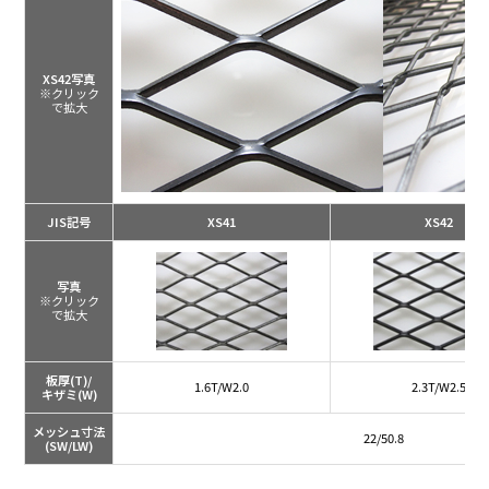
XS42写真
※クリック
で拡大
JIS記号
XS41
XS42
写真
※クリック
で拡大
板厚(T)/
1.6T/W2.0
2.3T/W2.5
キザミ(W)
メッシュ寸法
22/50.8
(SW/LW)