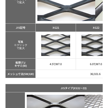
で拡大
JIS記号
XG21
XG22
写真
※クリック
で拡大
板厚(T)/
4.5T/W7.0
6.0T/W7.0
キザミ(W)
メッシュ寸法(SW/LW)
36/101.6
JISタイプ
(XS31～33)