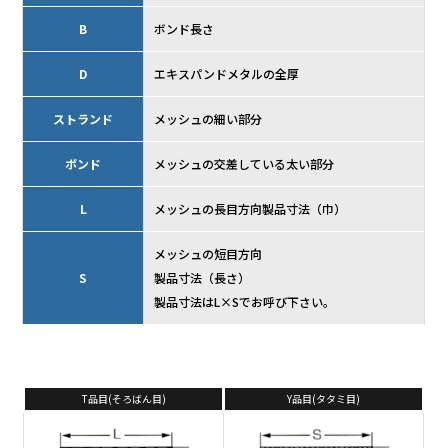
B
ボンド長さ
D
エキスパンドメタルの全厚
ストランド
メッシュの細い部分
ボンド
メッシュの交差している太い部分
L
メッシュの長目方向製品寸法（巾）
メッシュの短目方向
S
製品寸法（長さ）
製品寸法はL×Sでお呼び下さい。
T品目(そろばん目)
Y品目(タタミ目)