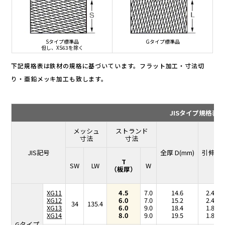
Sタイプ標準品
Gタイプ標準品
但し、XS63を除く
下記規格表は鉄材の規格に基づいています。フラット加工・寸法切
り・亜鉛メッキ加工も致します。
JISタイプ規格表JIS 
メッシュ
ストランド
寸法
寸法
JIS記号
全厚 D(mm)
引伸率
T
SW
LW
W
（板厚）
XG11
4.5
7.0
14.6
2.43
XG12
6.0
7.0
15.2
2.43
34
135.4
XG13
6.0
9.0
18.4
1.89
XG14
8.0
9.0
19.5
1.89
Gタイプ