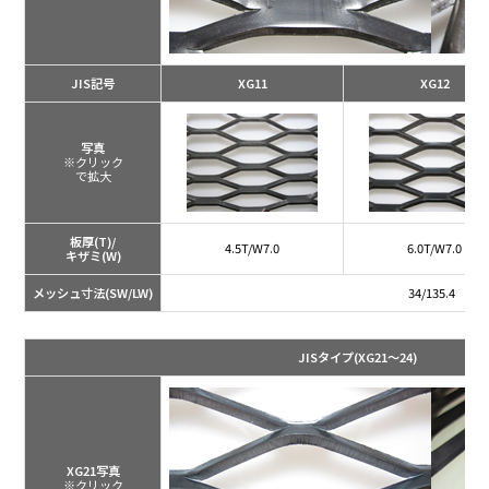
JIS記号
XG11
XG12
写真
※クリック
で拡大
板厚(T)/
4.5T/W7.0
6.0T/W7.0
キザミ(W)
メッシュ寸法(SW/LW)
34/135.4
JISタイプ
(XG21～24)
XG21写真
※クリック