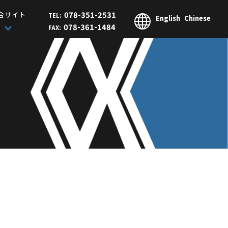
078-351-2531
合サイト
TEL:
English
Chinese
078-361-1484
FAX: