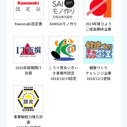
Kawasaki認定書
KANSAIモノ作り
2014年度ひょう
ご成長期待企業
2015年度関西IT
こうべ男女いきい
健康づくり
百撰
き事業所認定
チャレンジ企業
2018/10/19認定
2018/11/1登録
事業継続力強化計
画