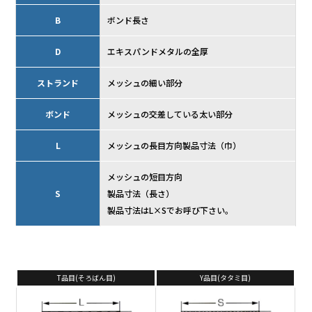
B
ボンド長さ
D
エキスパンドメタルの全厚
ストランド
メッシュの細い部分
ボンド
メッシュの交差している太い部分
L
メッシュの長目方向製品寸法（巾）
メッシュの短目方向
S
製品寸法（長さ）
製品寸法はL×Sでお呼び下さい。
T品目(そろばん目)
Y品目(タタミ目)