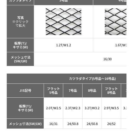
カツラダタイプ
3号品
4号品
写真
※クリック
で拡大
板厚(T)/
1.2T/W1.2
1.6T/W1.6
キザミ(W)
メッシュ寸法
16/30
(SW/LW)
カツラダタイプ
(5号品～16号品)
フラット
フラット
JIS記号
7号品
8号品
12
5号品
8号品
板厚(T)/
2.0T/W2.5
2.3T/W2.3
3.2T/W3.2
2.9T/W3.5
3.2T/
キザミ(W)
メッシュ寸法(SW/LW)
16/31
24/50.8
24/50.8
24/52
39/