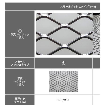
スモールメッシュタイプ
(1～3)
写真
※クリック
で拡大
スモール
メッシュ
タイプ
写真
※クリック
で拡大
板厚(T)/
0.8T/W0.8
キザミ(W)