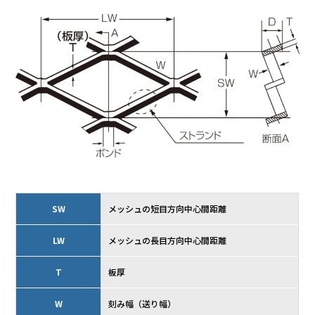
SW
メッシュの短目方向中心間距離
LW
メッシュの長目方向中心間距離
T
板厚
W
刻み幅（送り幅）