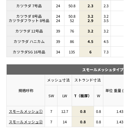
カツラダ 7号品
24
50.8
2.3
2.3
3.5
カツラダ 8号品
24
50.8
3.2
3.2
7
カツラダフラット 8号品
24
52
2.9
3.5
7
カツラダ 12号品
39
76
3.2
3.2
4
カツラダ ハニカム
39
86
4.5
4.5
8
カツラダSG 16号品
34
135
6
7.3
20
スモールメッシュタイプ規
メッシュ寸法
ストランド寸法
規格呼称
単位 重量 (kg/
SW
LW
T（板厚）
W
スモールメッシュ①
7
12.7
0.8
0.8
1.43
スモールメッシュ②
7
14
0.8
0.8
1.43