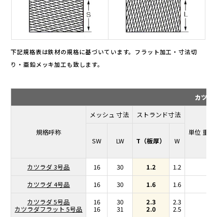
下記規格表は鉄材の規格に基づいています。フラット加工・寸法切
り・亜鉛メッキ加工も致します。
カツラ
メッシュ 寸法
ストランド寸法
規格呼称
単位 重量 (
SW
LW
T（板厚）
W
カツラダ 3号品
16
30
1.2
1.2
1.4
カツラダ 4号品
16
30
1.6
1.6
2.5
カツラダ 5号品
16
30
2.3
2.3
5
カツラダフラット 5号品
16
31
2.0
2.5
5